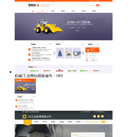
机械/工业网站模板编号：1891