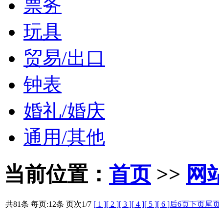
票务
玩具
贸易/出口
钟表
婚礼/婚庆
通用/其他
当前位置：
首页
>>
网
共81条 每页:12条 页次
1
/7
[ 1 ]
[ 2 ]
[ 3 ]
[ 4 ]
[ 5 ]
[ 6 ]
后6页
下页
尾