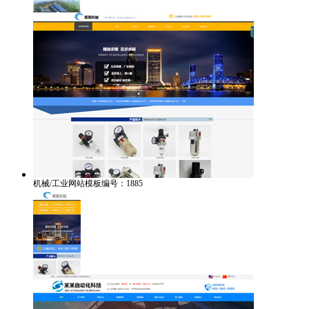
机械/工业网站模板编号：1885