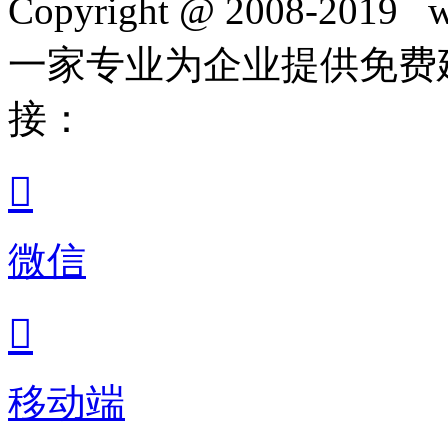
Copyright @ 2008-2019 w
一家专业为企业提供免费
接：

微信

移动端