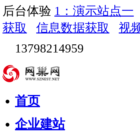
后台体验
1：演示站点一
获取
信息数据获取
视
13798214959
首页
企业建站