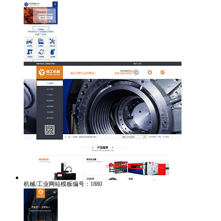
机械/工业网站模板编号：1880