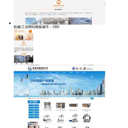
机械/工业网站模板编号：1889