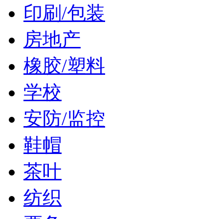
印刷/包装
房地产
橡胶/塑料
学校
安防/监控
鞋帽
茶叶
纺织