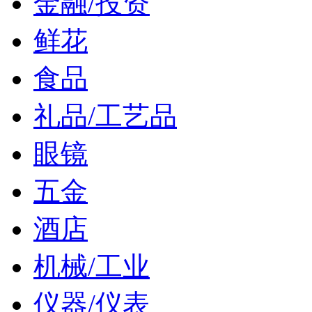
金融/投资
鲜花
食品
礼品/工艺品
眼镜
五金
酒店
机械/工业
仪器/仪表