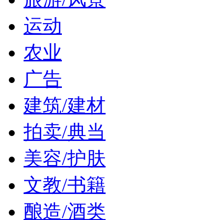
运动
农业
广告
建筑/建材
拍卖/典当
美容/护肤
文教/书籍
酿造/酒类