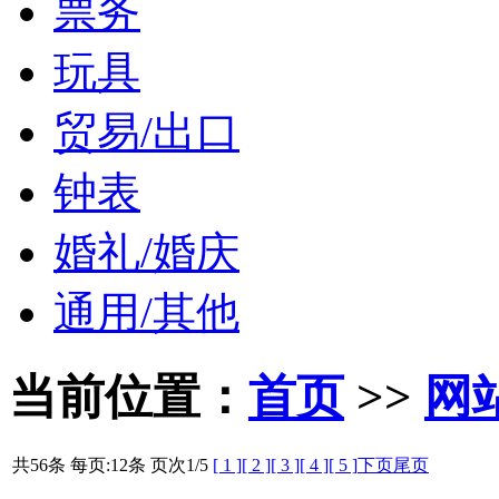
票务
玩具
贸易/出口
钟表
婚礼/婚庆
通用/其他
当前位置：
首页
>>
网
共56条 每页:12条 页次
1
/5
[ 1 ]
[ 2 ]
[ 3 ]
[ 4 ]
[ 5 ]
下页
尾页