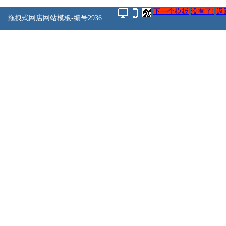
下一个模板
没有了!
返
拖拽式网店网站模板-编号2936