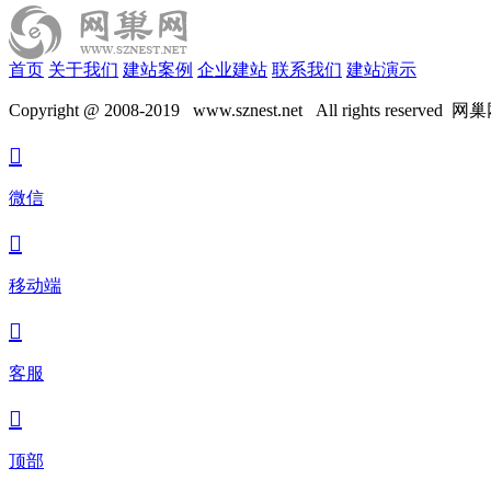
首页
关于我们
建站案例
企业建站
联系我们
建站演示
Copyright @ 2008-2019 www.sznest.net All 

微信

移动端

客服

顶部