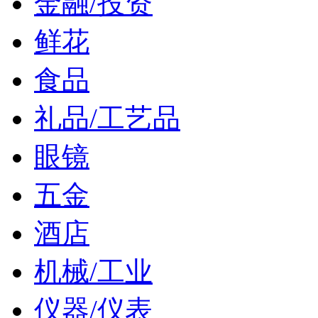
金融/投资
鲜花
食品
礼品/工艺品
眼镜
五金
酒店
机械/工业
仪器/仪表