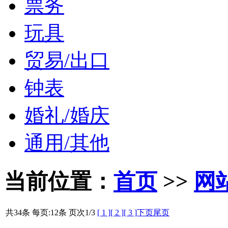
票务
玩具
贸易/出口
钟表
婚礼/婚庆
通用/其他
当前位置：
首页
>>
网
共34条 每页:12条 页次
1
/3
[ 1 ]
[ 2 ]
[ 3 ]
下页
尾页