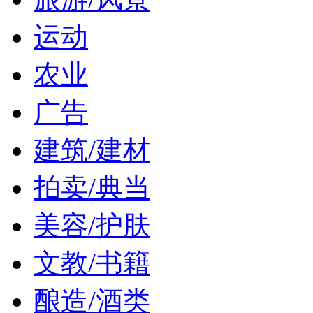
运动
农业
广告
建筑/建材
拍卖/典当
美容/护肤
文教/书籍
酿造/酒类