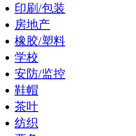
印刷/包装
房地产
橡胶/塑料
学校
安防/监控
鞋帽
茶叶
纺织