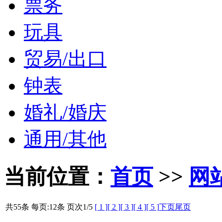
票务
玩具
贸易/出口
钟表
婚礼/婚庆
通用/其他
当前位置：
首页
>>
网
共55条 每页:12条 页次
1
/5
[ 1 ]
[ 2 ]
[ 3 ]
[ 4 ]
[ 5 ]
下页
尾页