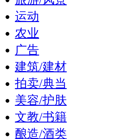
运动
农业
广告
建筑/建材
拍卖/典当
美容/护肤
文教/书籍
酿造/酒类