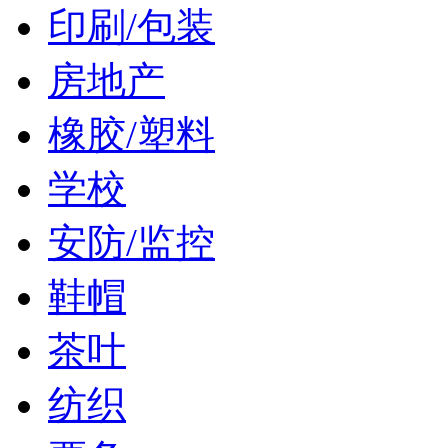
印刷/包装
房地产
橡胶/塑料
学校
安防/监控
鞋帽
茶叶
纺织