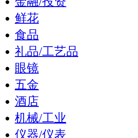
金融/投资
鲜花
食品
礼品/工艺品
眼镜
五金
酒店
机械/工业
仪器/仪表