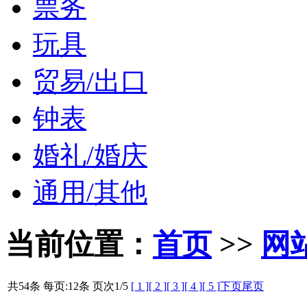
票务
玩具
贸易/出口
钟表
婚礼/婚庆
通用/其他
当前位置：
首页
>>
网
共54条 每页:12条 页次
1
/5
[ 1 ]
[ 2 ]
[ 3 ]
[ 4 ]
[ 5 ]
下页
尾页