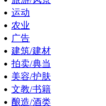
运动
农业
广告
建筑/建材
拍卖/典当
美容/护肤
文教/书籍
酿造/酒类