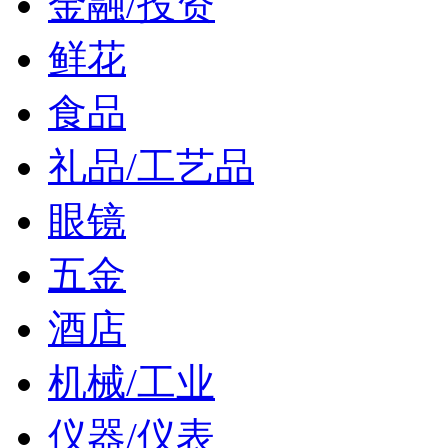
金融/投资
鲜花
食品
礼品/工艺品
眼镜
五金
酒店
机械/工业
仪器/仪表