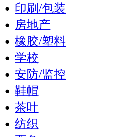
印刷/包装
房地产
橡胶/塑料
学校
安防/监控
鞋帽
茶叶
纺织